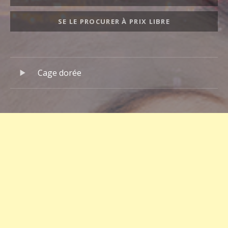
SE LE PROCURER À PRIX LIBRE
Lecteur audio
Playlist de l'album
Cage dorée