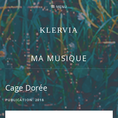
MENU
KLERVIA
ENTREZ DANS SON UNIVERS POP/FOLK
MA MUSIQUE
Cage Dorée
DÉTAILS DE L'ALBUM
PUBLICATION
2018