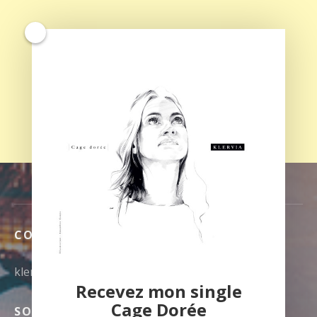
CONTACT
klerviamusic@gmail.com
Recevez mon single
Cage Dorée
SOUTENEZ MA MUSIQUE SUR TIPEEE