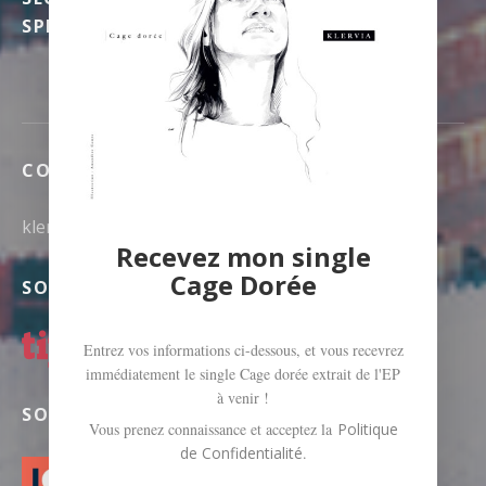
SPÉCIFIQUES
CONTACT
klerviamusic@gmail.com
Recevez mon single
Cage Dorée
SOUTENEZ MA MUSIQUE SUR TIPEEE
Entrez vos informations ci-dessous, et vous recevrez
immédiatement le single Cage dorée extrait de l'EP
à venir !
SOUTENEZ-MOI SUR PATREON
Vous prenez connaissance et acceptez la
Politique
de Confidentialité
.