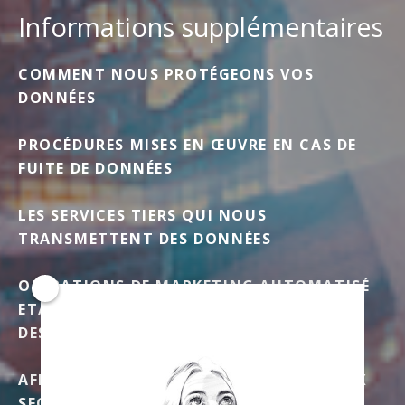
Informations supplémentaires
COMMENT NOUS PROTÉGEONS VOS
DONNÉES
PROCÉDURES MISES EN ŒUVRE EN CAS DE
FUITE DE DONNÉES
LES SERVICES TIERS QUI NOUS
TRANSMETTENT DES DONNÉES
OPÉRATIONS DE MARKETING AUTOMATISÉ
ET/OU DE PROFILAGE RÉALISÉES À L’AIDE
DES DONNÉES PERSONNELLES
AFFICHAGE DES INFORMATIONS LIÉES AUX
SECTEURS SOUMIS À DES RÉGULATIONS