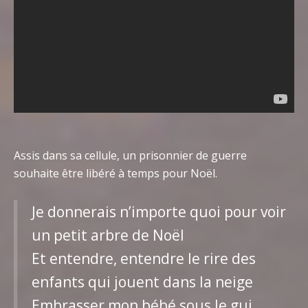
Assis dans sa cellule, un prisonnier de guerre
souhaite être libéré à temps pour Noël.
Je donnerais n’importe quoi pour voir
un petit arbre de Noël
Et entendre, entendre le rire des
enfants qui jouent dans la neige
Embrasser mon bébé sous le gui