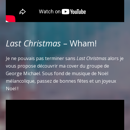
Last Christmas
– Wham!
Je ne pouvais pas terminer sans
Last Christmas
alors je
vous propose découvrir ma cover du groupe de
George Michael. Sous fond de musique de Noël
mélancolique, passez de bonnes fêtes et un joyeux
Noël !