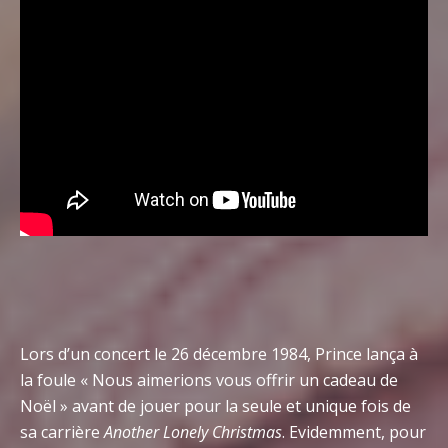
Lors d’un concert le 26 décembre 1984, Prince lança à
la foule « Nous aimerions vous offrir un cadeau de
Noël » avant de jouer pour la seule et unique fois de
sa carrière
Another Lonely Christmas
. Evidemment, pour