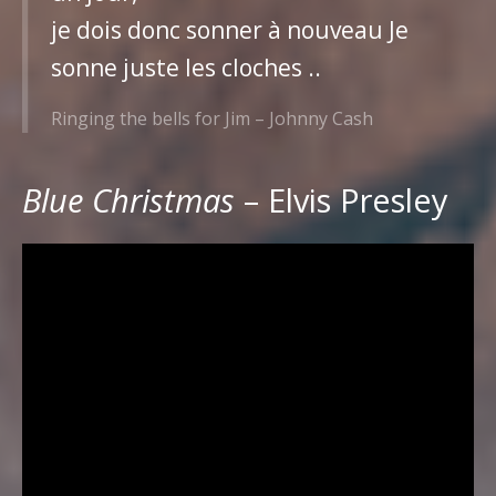
je dois donc sonner à nouveau Je
sonne juste les cloches ..
Ringing the bells for Jim – Johnny Cash
Blue Christmas
– Elvis Presley