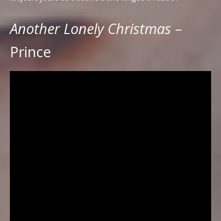
Another Lonely Christmas
–
Prince