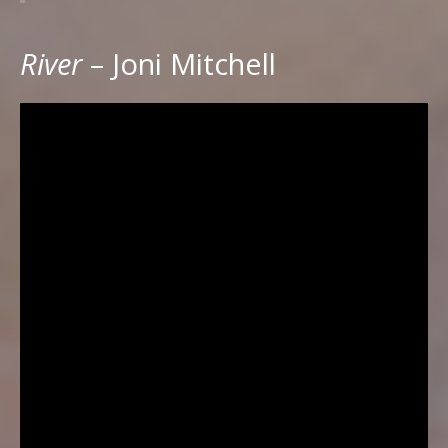
River
– Joni Mitchell