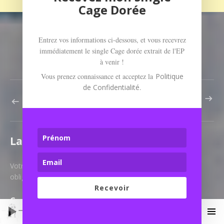
Cage Dorée
Entrez vos informations ci-dessous, et vous recevrez
PUBLIÉ DANS :
JOURNAL
immédiatement le single Cage dorée extrait de l'EP
à venir !
Vous prenez connaissance et acceptez la
Politique
de Confidentialité
.
ARTICLE S
Navigation de l’article
ARTICLE PRÉCÉDENT : MON PREMIER ALBUM FOLK : UNDER THE SU
Laisser un commentaire
Votre adresse e-mail ne sera pas publiée.
Les champs
obligatoires sont indiqués avec
*
Recevoir
Commentaire
*
Lecteur audio
Cage dorée
Klervia