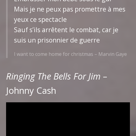
Mais je ne peux pas promettre à mes
yeux ce spectacle
Sauf s’ils arrêtent le combat, car je
suis un prisonnier de guerre
I want to come home for christmas – Marvin Gaye
Ringing The Bells For Jim
–
Johnny Cash