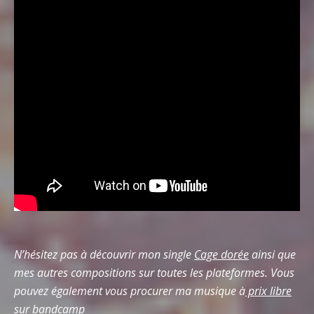
N’hésitez pas à découvrir mon single
Cage dorée
ainsi que
mes autres compositions sur toutes les plateformes. Vous
pouvez également vous procurer ma musique à
prix libre
sur bandcamp