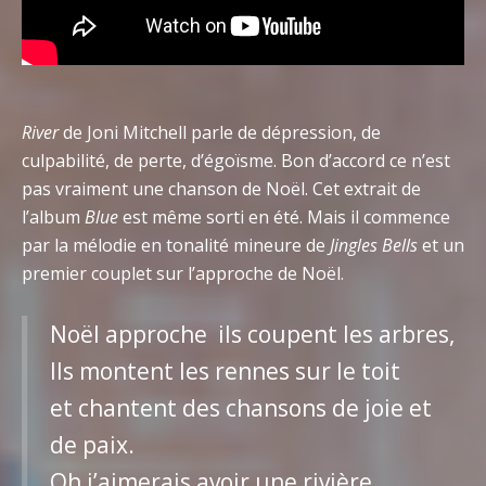
River
de Joni Mitchell parle de dépression, de
culpabilité, de perte, d’égoïsme. Bon d’accord ce n’est
pas vraiment une chanson de Noël. Cet extrait de
l’album
Blue
est même sorti en été. Mais il commence
par la mélodie en tonalité mineure de
Jingles Bells
et un
premier couplet sur l’approche de Noël.
Noël approche ils coupent les arbres,
Ils montent les rennes sur le toit
et chantent des chansons de joie et
de paix.
Oh j’aimerais avoir une rivière