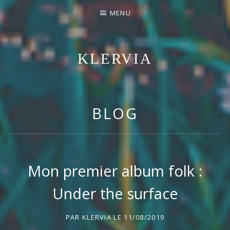
MENU
KLERVIA
ENTREZ DANS SON UNIVERS POP/FOLK
BLOG
Mon premier album folk :
Under the surface
PAR
KLERVIA
LE
11/08/2019