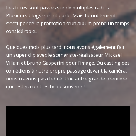
Les titres sont passés sur de
multiples radios
.
Plusieurs blogs en ont parlé. Mais honnêtement
s’occuper de la promotion d’un album prend un temps
considérable…
Quelques mois plus tard, nous avons également fait
un super clip avec le scénariste-réalisateur Mickaël
Villain et Bruno Gasperini pour l’image. Du casting des
comédiens à notre propre passage devant la caméra,
nous n’avons pas chômé. Une autre grande première
qui restera un très beau souvenir !