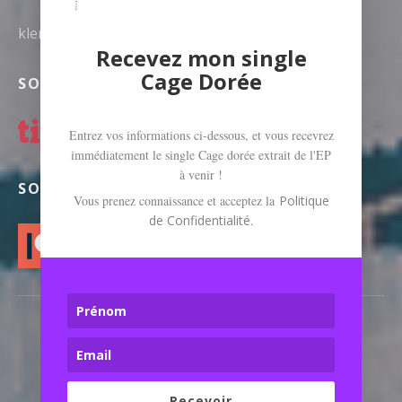
klerviamusic@gmail.com
Recevez mon single
Cage Dorée
SOUTENEZ MA MUSIQUE SUR TIPEEE
Entrez vos informations ci-dessous, et vous recevrez
immédiatement le single Cage dorée extrait de l'EP
à venir !
SOUTENEZ-MOI SUR PATREON
Vous prenez connaissance et acceptez la
Politique
de Confidentialité
.
Boutons des médias sociaux
Facebook
Instagram
Youtube
Twitter
Soundcloud
Bandcamp
Spotify
TikT
POWERED BY
AUDIOTHEME
Recevoir