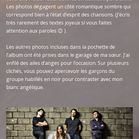
Les photos dégagent un côté romantique sombre qui
correspond bien à l’état d’esprit des chansons. (J’écris
très rarement des textes joyeux si vous faites
attention aux paroles 😉 ).
Les autres photos incluses dans la pochette de
l’album ont été prises dans le garage de ma sœur. J’ai
enfilé des ailes d’anges pour l’occasion. Sur plusieurs
clichés, vous pouvez apercevoir les garçons du
groupe habillés en noir pour contraster avec mon
blanc angélique.