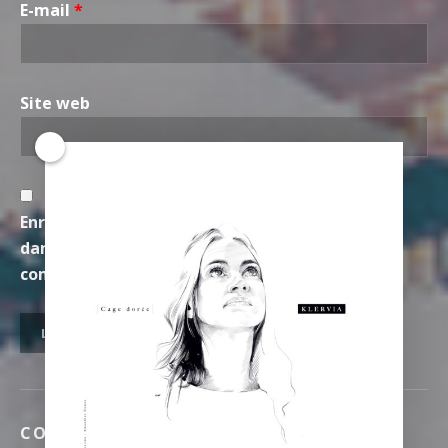
E-mail
*
Site web
Enregistrer mon nom, mon e-mail et mon site
dans le navigateur pour mon prochain
commentaire.
CONTACT