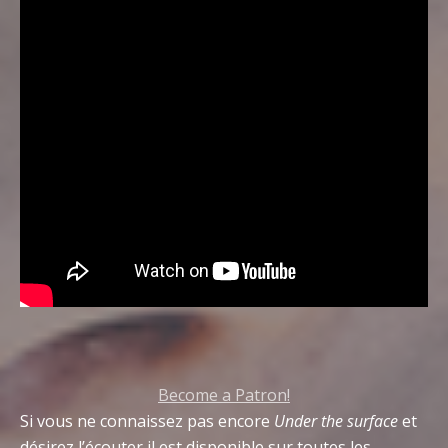
Become a Patron!
Si vous ne connaissez pas encore
Under the surface
et
désirez l’écouter il est disponible sur toutes les